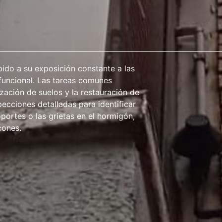
ido a su exposición constante a las
 funcional. Las tareas comunes
ización de suelos y la restauración de
ecciones detalladas para identificar
portes o las grietas en el hormigón,
cones.