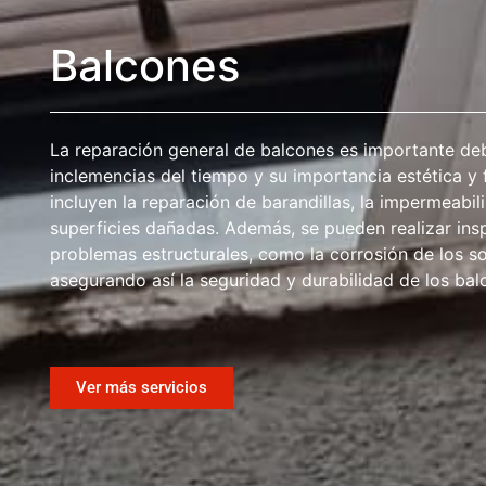
Balcones
La reparación general de balcones es importante deb
inclemencias del tiempo y su importancia estética y
incluyen la reparación de barandillas, la impermeabil
superficies dañadas. Además, se pueden realizar insp
problemas estructurales, como la corrosión de los so
asegurando así la seguridad y durabilidad de los bal
Ver más servicios